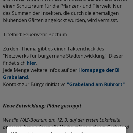
einen Schutzraum für die Pflanzen- und Tierwelt. Nur
das Summen der Insekten, die durch die ehemaligen
blühenden Gärten angelockt wurden, wird vermisst.
Titelbild: Feuerwehr Bochum
Zu dem Thema gibt es einen Faktencheck des
"Netzwerks für bürgernahe Stadtentwicklung". Dieser
findet sich
hier
.
Jede Menge weitere Infos auf der
Homepage der BI
Grabeland
.
Kontakt zur Bürgerinitiative
"Grabeland am Ruhrort"
Neue Entwicklung: Pläne gestoppt
Wie die WAZ-Bochum am 12. 9. auf der ersten Lokalseite
berichtet, hat die Stadt alle Neubaupläne auf dem Grabeland