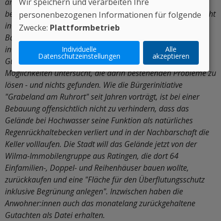
am Ruhrort gestoppt. Stadtbaurat Markus Bradtke
Wir speichern und verarbeiten Ihre
begründete dies damit, dass die Entwässerungssituation nicht
personenbezogenen Informationen für folgende
in den Griff zu bekommen sei. Das Gebiet sein "wie eine
Zwecke:
Plattformbetrieb
Badewanne". Offenbar hat die Stadt in den letzten Wochen,
in denen das längst vorliegende wasserwirtschaftliche
Individuelle
Alle
Datenschutzeinstellungen
akzeptieren
Gutachten unter Verschluss gehalten wurde, alle
Möglichkeiten untersucht, die darin bestehenden Probleme zu
lösen - und nichts gefunden. Wie die Bürgerinitiative
"Grabeland am Ruhrort" seit Jahren vorträgt, ist bei einer
Bebauung offensichtlich nicht zu verhindern, dass das
Gelände bei Hochwasser seine Funktion als natürliches
Regenrückhaltebecken verliert und in der Nachbarschaft die
Keller volllaufen. Die Stadt will das Gelände jetzt von der
Wilma-Immobilengruppe aus Ratingen, die dort 64
Einfamilien-, Doppel- und Reihenhäuser bauen wollte,
zurückkaufen und eine "Fläche für den Überflutungsschutz
inklusive Begrünung anlegen". Inzwischen haben die
Anwohner:innen auch das monatelang zurückgehaltene
Gutachten als Datei erhalten.