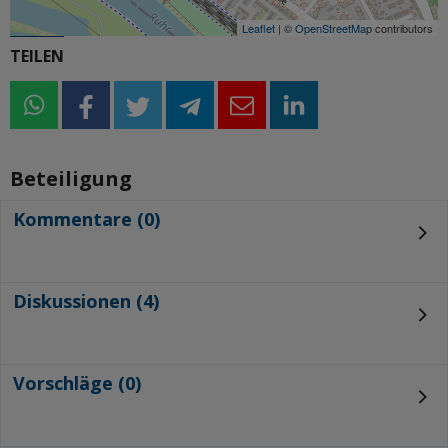
Leaflet
| ©
OpenStreetMap
contributors
TEILEN
whatsapp
whatsapp
facebook
twitter
telegram
email
linkedin
Beteiligung
Kommentare (0)
Diskussionen (4)
Vorschläge (0)