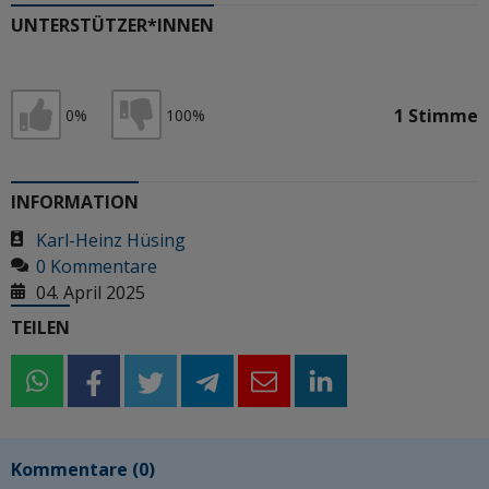
UNTERSTÜTZER*INNEN
1 Stimme
0%
100%
Ich stimme zu
Ich stimme nicht zu
INFORMATION
Karl-Heinz Hüsing
0 Kommentare
04. April 2025
TEILEN
whatsapp
whatsapp
facebook
twitter
telegram
email
linkedin
Kommentare
(0)